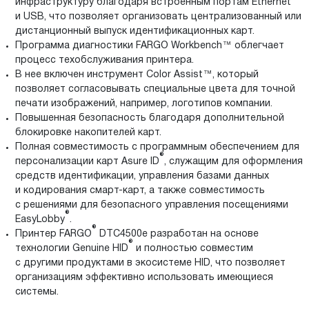
инфраструктуру благодаря встроенным портам Ethernet
и USB, что позволяет организовать централизованный или
дистанционный выпуск идентификационных карт.
Программа диагностики FARGO Workbench™ облегчает
процесс техобслуживания принтера.
В нее включен инструмент Color Assist™, который
позволяет согласовывать специальные цвета для точной
печати изображений, например, логотипов компании.
Повышенная безопасность благодаря дополнительной
блокировке накопителей карт.
Полная совместимость с программным обеспечением для
®
персонализации карт Asure ID
, служащим для оформления
средств идентификации, управления базами данных
и кодирования смарт-карт, а также совместимость
с решениями для безопасного управления посещениями
®
EasyLobby
.
®
Принтер FARGO
DTC4500e разработан на основе
®
технологии Genuine HID
и полностью совместим
с другими продуктами в экосистеме HID, что позволяет
организациям эффективно использовать имеющиеся
системы.