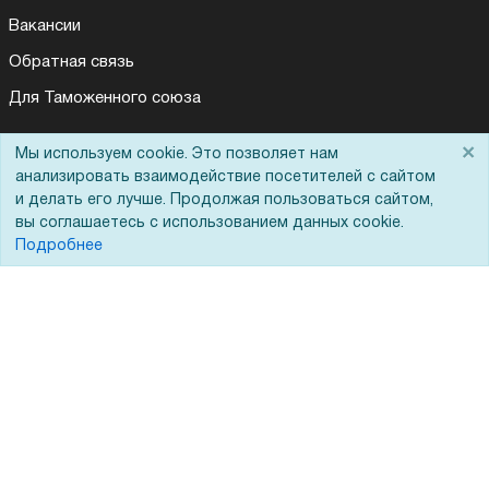
Вакансии
Обратная связь
Для Таможенного союза
×
Мы используем cookie. Это позволяет нам
анализировать взаимодействие посетителей с сайтом
Запрос актов сверки
и делать его лучше. Продолжая пользоваться сайтом,
вы соглашаетесь с использованием данных cookie.
Подробнее
© 2002 - 2026 Форофис – поставки оборудования для бизнеса:
полиграфического, банковского, презентационного и оргтехники
На информационном ресурсе применяются
рекомендательные
технологии
Наш сайт защищен с помощью Yandex SmartCaptcha и
соответствует
политике обработки данных
Политика обработки персональных данных
Согласие на обработку персональных данных