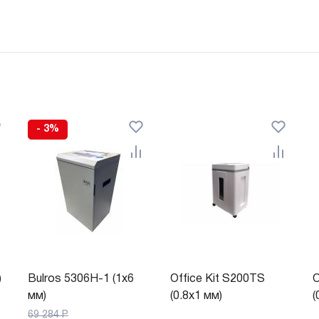
- 3%
)
Bulros 5306H-1 (1x6
Office Kit S200TS
O
мм)
(0.8x1 мм)
(
69 284
Р