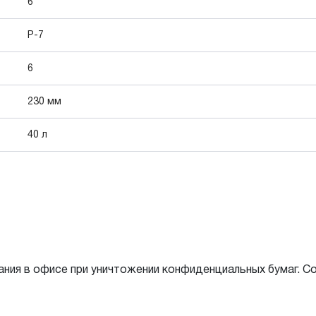
6
P-7
6
230 мм
40 л
ания в офисе при уничтожении конфиденциальных бумаг. С