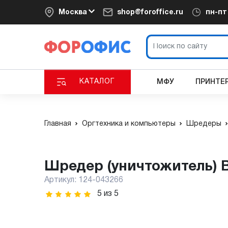
Москва
shop@foroffice.ru
пн-п
КАТАЛОГ
МФУ
ПРИНТЕ
Главная
Оргтехника и компьютеры
Шредеры
Шредер (уничтожитель) B
Артикул:
124-043266
5
из
5