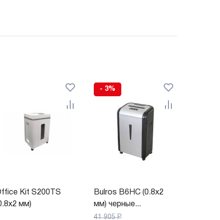
- 3%
ffice Kit S200TS
Bulros B6HC (0.8x2
0.8x2 мм)
мм) черные...
41 905
Р