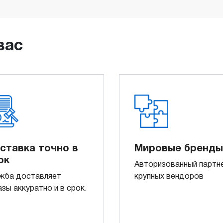
вас
ставка точно в
Мировые бренды
ок
Авторизованный партн
жба доставляет
крупных вендоров
азы аккуратно и в срок.