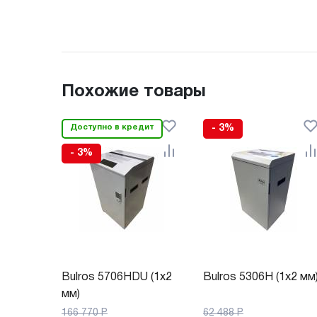
Похожие товары
Доступно в кредит
- 3%
- 3%
Bulros 5706HDU (1x2
Bulros 5306H (1x2 мм
мм)
166 770
Р
62 488
Р