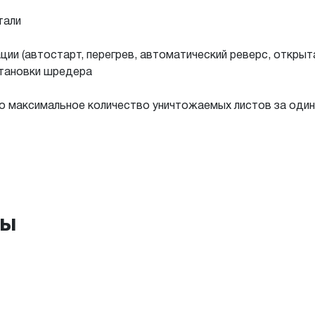
тали
ии (автостарт, перегрев, автоматический реверс, открыта
становки шредера
о максимальное количество уничтожаемых листов за один
ры