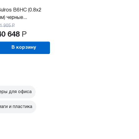
ulros B6HC (0.8x2
м) черные...
1 905
Р
40 648
Р
В корзину
ры для офиса
аги и пластика