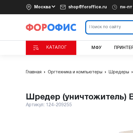
Москва
shop@foroffice.ru
пн-п
КАТАЛОГ
МФУ
ПРИНТЕ
Главная
Оргтехника и компьютеры
Шредеры
Шредер (уничтожитель) B
Артикул:
124-209255