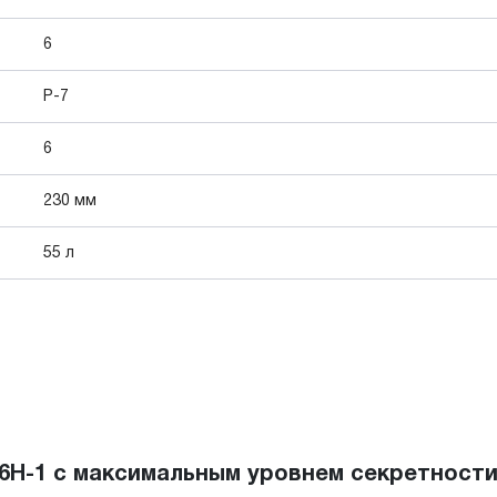
6
P-7
6
230 мм
55 л
06H-1 с максимальным уровнем секретност