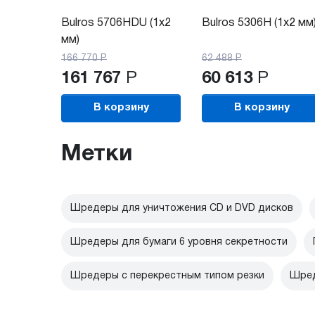
Bulros 5706HDU (1x2
Bulros 5306H (1x2 мм
мм)
166 770
Р
62 488
Р
161 767
Р
60 613
Р
В корзину
В корзину
Метки
Шредеры для уничтожения CD и DVD дисков
Шредеры для бумаги 6 уровня секретности
Шредеры с перекрестным типом резки
Шред