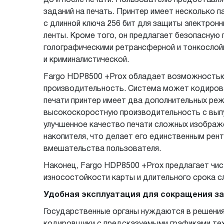
до и после печати. Пользователю предоставля
заданий на печать. Принтер имеет несколько п
с длинной ключа 256 бит для защиты электрон
ленты. Кроме того, он предлагает безопасную 
голографическими ретрансферной и тонкослойн
и криминалистической.
Fargo HDP8500 +Prox обладает возможностью 
производительность. Система может кодирова
печати принтер имеет два дополнительных ре
высокоскоростную производительность с выпу
улучшенное качество печати сложных изображ
накопителя, что делает его единственным рен
вмешательства пользователя.
Наконец, Fargo HDP8500 +Prox предлагает чис
износостойкости карты и длительного срока 
Удобная эксплуатация для сокращения з
Государственные органы нуждаются в решения