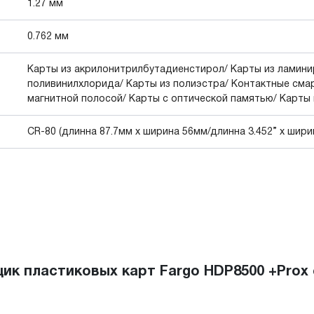
1.27 мм
0.762 мм
Карты из акрилонитрилбутадиенстирол/ Карты из ламин
поливинилхлорида/ Карты из полиэстра/ Контактные смар
магнитной полосой/ Карты с оптической памятью/ Карты
CR-80 (длинна 87.7мм x ширина 56мм/длинна 3.452” x ширин
 пластиковых карт Fargo HDP8500 +Prox 