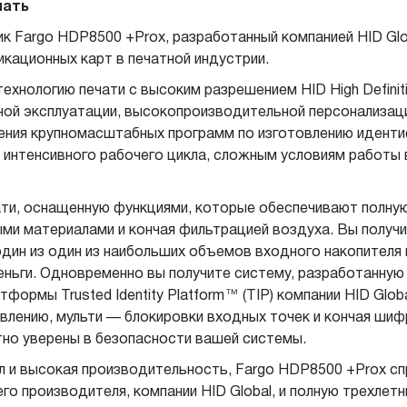
чать
 Fargo HDP8500 +Prox, разработанный компанией HID Glo
ационных карт в печатной индустрии.
хнологию печати с высоким разрешением HID High Definiti
ой эксплуатации, высокопроизводительной персонализации
нения крупномасштабных программ по изготовлению идент
интенсивного рабочего цикла, сложным условиям работы в
ати, оснащенную функциями, которые обеспечивают полну
ыми материалами и кончая фильтрацией воздуха. Вы полу
дин из один из наибольших объемов входного накопителя 
ньги. Одновременно вы получите систему, разработанную
тформы Trusted Identity Platform™ (TIP) компании HID Gl
равлению, мульти — блокировки входных точек и кончая ши
тно уверены в безопасности вашей системы.
кл и высокая производительность, Fargo HDP8500 +Prox с
го производителя, компании HID Global, и полную трехле