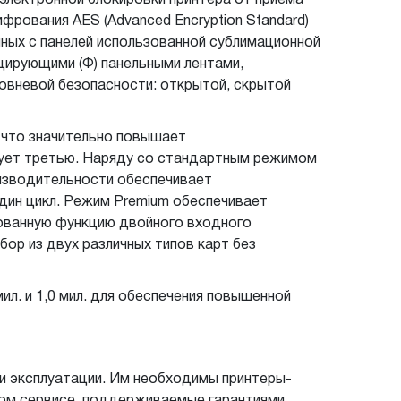
электронной блокировки принтера от приема
фрования AES (Advanced Encryption Standard)
нных с панелей использованной сублимационной
сцирующими (Ф) панельными лентами,
овневой безопасности: открытой, скрытой
 что значительно повышает
ирует третью. Наряду со стандартным режимом
изводительности обеспечивает
дин цикл. Режим Premium обеспечивает
тованную функцию двойного входного
ор из двух различных типов карт без
л. и 1,0 мил. для обеспечения повышенной
и эксплуатации. Им необходимы принтеры-