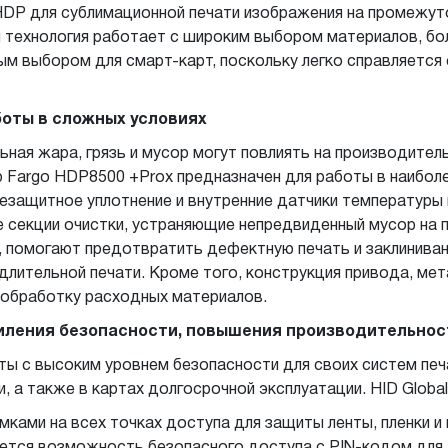
HDP для сублимационной печати изображения на промежут
я технология работает с широким выбором материалов, б
ым выбором для смарт-карт, поскольку легко справляется 
оты в сложных условиях
ьная жара, грязь и мусор могут повлиять на производител
 Fargo HDP8500 +Prox предназначен для работы в наиболе
лезащитное уплотнение и внутренние датчики температур
секции очистки, устраняющие непредвиденный мусор на п
 помогают предотвратить дефектную печать и заклинива
длительной печати. Кроме того, конструкция привода, ме
 обработку расходных материалов.
иления безопасности, повышения производительнос
ы с высоким уровнем безопасности для своих систем печ
, а также в картах долгосрочной эксплуатации. HID Globa
ками на всех точках доступа для защиты ленты, пленки и 