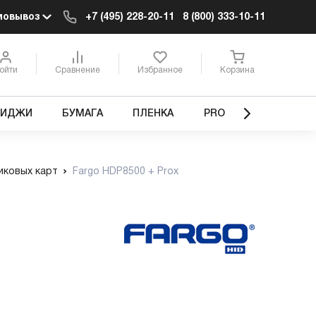
мовывоз
+7 (495) 228-20-11
8 (800) 333-10-11
ойти
Сравнение
Избранное
Корзина
РИДЖИ
БУМАГА
ПЛЕНКА
PRO
иковых карт
Fargo HDP8500 + Prox