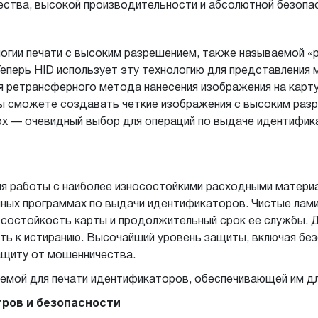
ества, высокой производительности и абсолютной безопа
ологии печати с высоким разрешением, также называемой
Теперь HID использует эту технологию для представления 
я ретрансферного метода нанесения изображения на карт
Вы сможете создавать четкие изображения с высоким раз
ox — очевидный выбор для операций по выдаче идентифи
я работы с наиболее износостойкими расходными материа
нных программах по выдачи идентификаторов. Чистые лам
состойкость карты и продолжительный срок ее службы. 
ть к истиранию. Высочайший уровень защиты, включая без
ащиту от мошенничества.
темой для печати идентификаторов, обеспечивающей им д
тров и безопасности