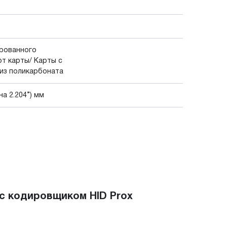
ированного
т карты/ Карты с
 из поликарбоната
а 2.204”) мм
с кодировщиком HID Prox