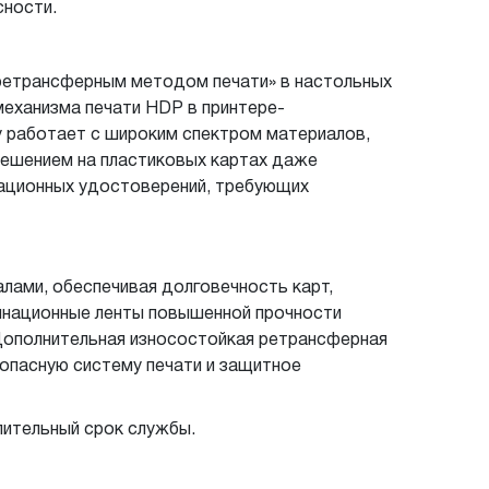
сности.
 «ретрансферным методом печати» в настольных
механизма печати HDP в принтере-
у работает с широким спектром материалов,
решением на пластиковых картах даже
кационных удостоверений, требующих
лами, обеспечивая долговечность карт,
инационные ленты повышенной прочности
Дополнительная износостойкая ретрансферная
опасную систему печати и защитное
лительный срок службы.