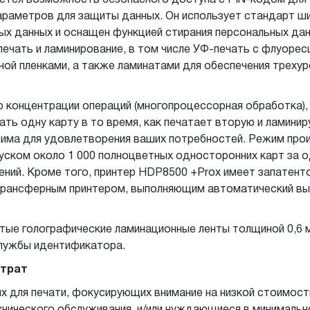
ется возможность безопасного доступа с PIN-кодом для 
араметров для защиты данных. Он использует стандарт ши
ных данных и оснащен функцией стирания персональных да
печать и ламинирование, в том числе УФ-печать с флуоре
ой пленками, а также ламинатами для обеспечения трехур
концентрации операций (многопроцессорная обработка),
ть одну карту в то время, как печатает вторую и ламин
жима для удовлетворения ваших потребностей. Режим про
ском около 1 000 полноцветных односторонних карт за о
ений. Кроме того, принтер HDP8500 +Prox имеет запатен
трансферным принтером, выполняющим автоматический выб
тые голографические ламинационные ленты толщиной 0,6 ми
службы идентификатора.
атрат
х для печати, фокусирующих внимание на низкой стоимост