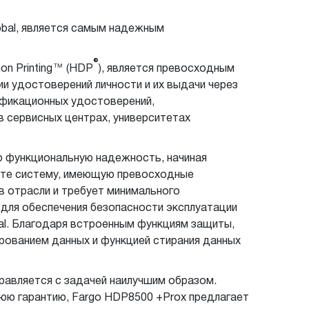
bal, является самым надежным
®
on Printing™ (HDP
), является превосходным
 удостоверений личности и их выдачи через
ификационных удостоверений,
 сервисных центрах, университетах
ю функциональную надежность, начиная
чите систему, имеющую превосходные
в отрасли и требует минимального
 для обеспечения безопасности эксплуатации
obal. Благодаря встроенным функциям защиты,
фрованием данных и функцией стирания данных
правляется с задачей наилучшим образом.
тнюю гарантию, Fargo HDP8500 +Prox предлагает