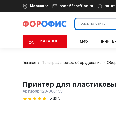
Москва
shop@foroffice.ru
пн-п
КАТАЛОГ
МФУ
ПРИНТЕ
Главная
Полиграфическое оборудование
Обор
Принтер для пластиковы
Артикул:
120-006153
5
из
5