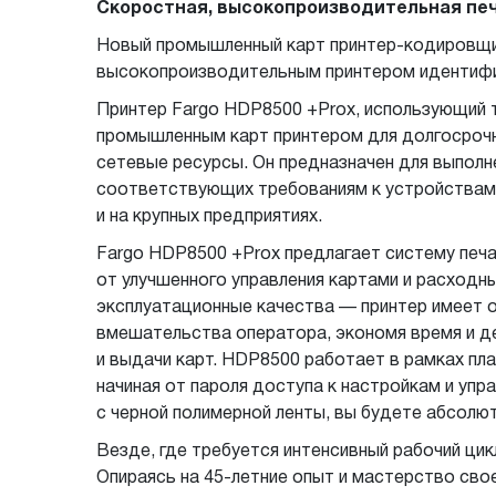
Скоростная, высокопроизводительная пе
Новый промышленный карт принтер-кодировщик
высокопроизводительным принтером идентифик
Принтер Fargo HDP8500 +Prox, использующий те
промышленным карт принтером для долгосрочн
сетевые ресурсы. Он предназначен для выпол
соответствующих требованиям к устройствам 
и на крупных предприятиях.
Fargo HDP8500 +Prox предлагает систему печ
от улучшенного управления картами и расходн
эксплуатационные качества — принтер имеет о
вмешательства оператора, экономя время и де
и выдачи карт. HDP8500 работает в рамках пла
начиная от пароля доступа к настройкам и уп
с черной полимерной ленты, вы будете абсолю
Везде, где требуется интенсивный рабочий ци
Опираясь на 45-летние опыт и мастерство свое