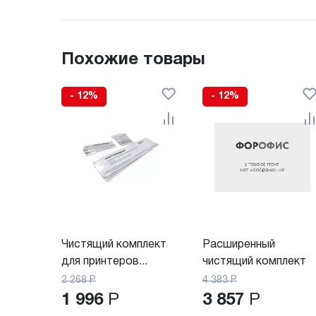
Похожие товары
- 12%
- 12%
Чистящий комплект
Расширенный
для принтеров...
чистящий комплект
для...
2 268
Р
4 383
Р
1 996
Р
3 857
Р