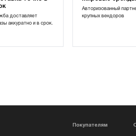
ок
Авторизованный партн
жба доставляет
крупных вендоров
азы аккуратно и в срок.
Покупателям