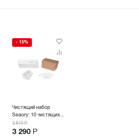
- 15%
Чистящий набор
Seaory: 10 чистящих...
3 870
Р
3 290
Р