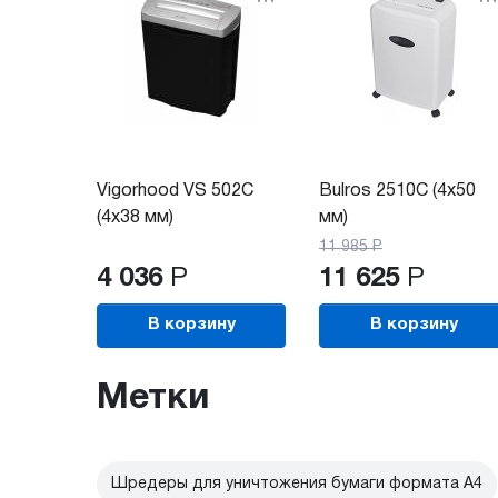
Vigorhood VS 502C
Bulros 2510C (4х50
(4х38 мм)
мм)
11 985
Р
4 036
Р
11 625
Р
В корзину
В корзину
Метки
Шредеры для уничтожения бумаги формата А4