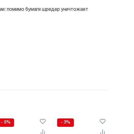
ии: помимо бумаги шредер уничтожает
- 5%
- 3%