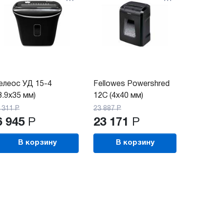
елеос УД 15-4
Fellowes Powershred
3.9х35 мм)
12C (4x40 мм)
 311
Р
23 887
Р
6 945
Р
23 171
Р
В корзину
В корзину