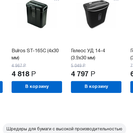
Bulros ST-165C (4х30
Гелеос УД 14-4
Г
мм)
(3.9х30 мм)
(
4 967
Р
5 049
Р
7
4 818
Р
4 797
Р
В корзину
В корзину
Шредеры для бумаги с высокой производительностью