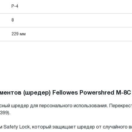
P-4
8
229 мм
ентов (шредер) Fellowes Powershred M-8C
асный шредер для персонального использования. Перекре
399).
 Safety Lock, который защищает шредер от случайного в