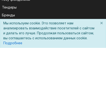
Тендеры
Бренды
×
ЭДО
Мы используем cookie. Это позволяет нам
анализировать взаимодействие посетителей с сайтом
и делать его лучше. Продолжая пользоваться сайтом,
вы соглашаетесь с использованием данных cookie.
Помощь
Подробнее
Вопрос-ответ
Реквизиты
Гарантии и возврат
Сервисный центр
Вакансии
Обратная связь
Для Таможенного союза