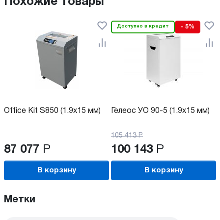
Похожие товары
Доступно в кредит
- 5%
Office Kit S850 (1.9x15 мм)
Гелеос УО 90-5 (1.9х15 мм)
105 413
Р
87 077
Р
100 143
Р
В корзину
В корзину
Метки