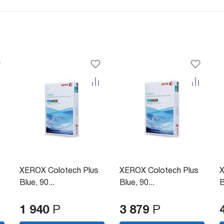
XEROX Colotech Plus
XEROX Colotech Plus
X
Blue, 90...
Blue, 90...
B
1 940
Р
3 879
Р