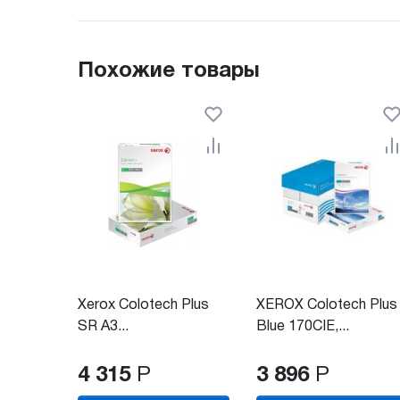
Похожие товары
Xerox Colotech Plus
XEROX Colotech Plus
SR A3...
Blue 170CIE,...
4 315
Р
3 896
Р