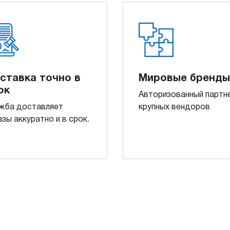
ставка точно в
Мировые бренды
ок
Авторизованный партн
жба доставляет
крупных вендоров
азы аккуратно и в срок.