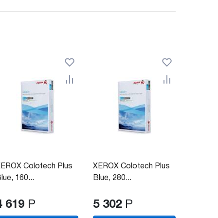
EROX Colotech Plus
XEROX Colotech Plus
lue, 160...
Blue, 280...
4 619
Р
5 302
Р