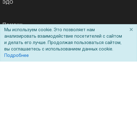
ЭДО
Помощь
×
Мы используем cookie. Это позволяет нам
анализировать взаимодействие посетителей с сайтом
Вопрос-ответ
и делать его лучше. Продолжая пользоваться сайтом,
Реквизиты
вы соглашаетесь с использованием данных cookie.
Подробнее
Гарантии и возврат
Сервисный центр
Вакансии
Обратная связь
Для Таможенного союза
Запрос актов сверки