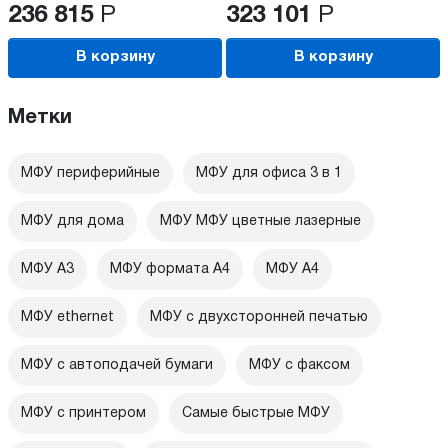
236 815
Р
323 101
Р
В корзину
В корзину
Метки
МФУ периферийные
МФУ для офиса 3 в 1
МФУ для дома
МФУ МФУ цветные лазерные
МФУ А3
МФУ формата А4
МФУ А4
МФУ ethernet
МФУ с двухсторонней печатью
МФУ с автоподачей бумаги
МФУ с факсом
МФУ с принтером
Самые быстрые МФУ