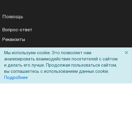
Помощь
Вопрос-ответ
Реквизиты
Гарантии и возврат
×
Мы используем cookie. Это позволяет нам
Сервисный центр
анализировать взаимодействие посетителей с сайтом
и делать его лучше. Продолжая пользоваться сайтом,
Вакансии
вы соглашаетесь с использованием данных cookie.
Подробнее
Обратная связь
Для Таможенного союза
Запрос актов сверки