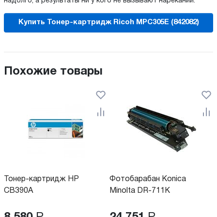
надолго, а результаты ни у кого не вызывают нареканий.
Купить Тонер-картридж Ricoh MPC305E (842082)
Похожие товары
Тонер-картридж HP
Фотобарабан Konica
CB390A
Minolta DR-711K