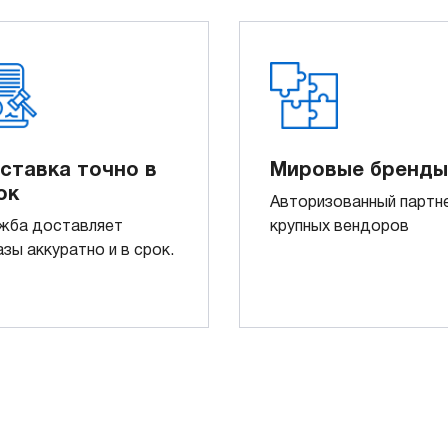
ставка точно в
Мировые бренды
ок
Авторизованный партн
жба доставляет
крупных вендоров
азы аккуратно и в срок.