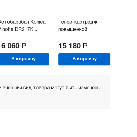
отобарабан Konica
Тонер-картридж
inolta DR217K...
повышенной
ёмкости...
16 060
Р
15 180
Р
В корзину
В корзину
 и внешний вид товара могут быть изменены