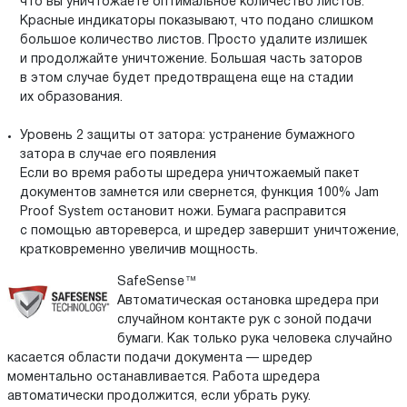
что вы уничтожаете оптимальное количество листов.
Красные индикаторы показывают, что подано слишком
большое количество листов. Просто удалите излишек
и продолжайте уничтожение. Большая часть заторов
в этом случае будет предотвращена еще на стадии
их образования.
Уровень 2 защиты от затора: устранение бумажного
затора в случае его появления
Если во время работы шредера уничтожаемый пакет
документов замнется или свернется, функция 100% Jam
Proof System остановит ножи. Бумага расправится
с помощью автореверса, и шредер завершит уничтожение,
кратковременно увеличив мощность.
SafeSense™
Автоматическая остановка шредера при
случайном контакте рук с зоной подачи
бумаги. Как только рука человека случайно
касается области подачи документа — шредер
моментально останавливается. Работа шредера
автоматически продолжится, если убрать руку.