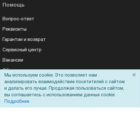
Помощь
Вопрос-ответ
Реквизиты
Гарантии и возврат
Сервисный центр
Вакансии
Обратная связь
×
Мы используем cookie. Это позволяет нам
Для Таможенного союза
анализировать взаимодействие посетителей с сайтом
и делать его лучше. Продолжая пользоваться сайтом,
вы соглашаетесь с использованием данных cookie.
Подробнее
Запрос актов сверки
© 2002 - 2026 Форофис – поставки оборудования для бизнеса: