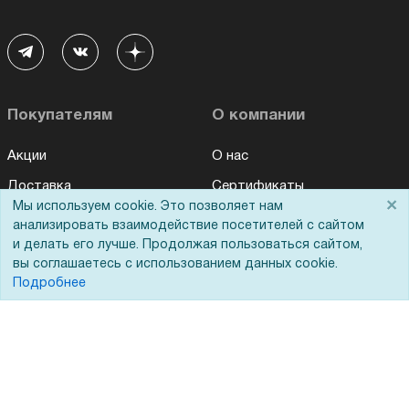
Покупателям
О компании
Акции
О нас
Доставка
Сертификаты
×
Мы используем cookie. Это позволяет нам
Оплата
Новости
анализировать взаимодействие посетителей с сайтом
и делать его лучше. Продолжая пользоваться сайтом,
Для дилеров
Статьи
вы соглашаетесь с использованием данных cookie.
Лизинг
Контакты
Подробнее
Кредитование
Демопоказ
Госучреждениям
Тендеры
Бренды