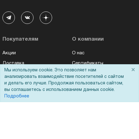
Покупателям
О компании
Акции
О нас
Доставка
Сертификаты
×
Мы используем cookie. Это позволяет нам
Оплата
Новости
анализировать взаимодействие посетителей с сайтом
и делать его лучше. Продолжая пользоваться сайтом,
Для дилеров
Статьи
вы соглашаетесь с использованием данных cookie.
Лизинг
Контакты
Подробнее
Кредитование
Демопоказ
Госучреждениям
Тендеры
Бренды