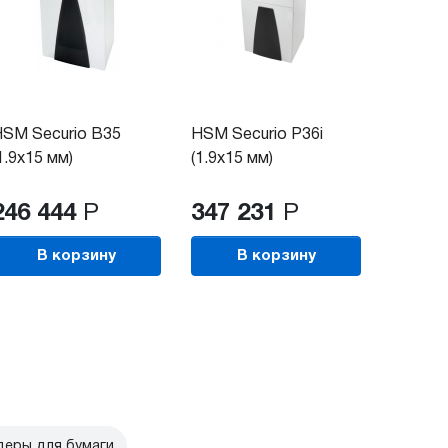
SM Securio B35
HSM Securio P36i
1.9x15 мм)
(1.9x15 мм)
246 444
Р
347 231
Р
В корзину
В корзину
еры для бумаги