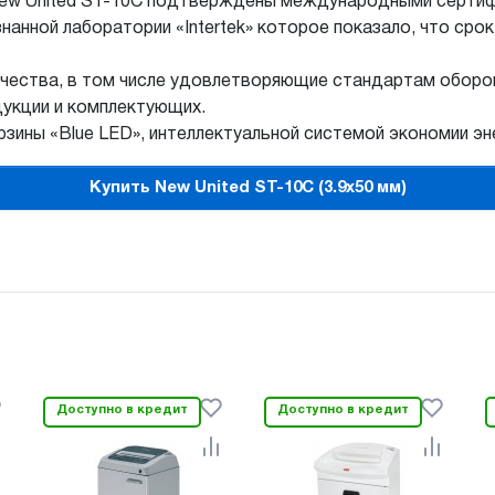
ew United ST-10C подтверждены международными сертифи
анной лаборатории «Intertek» которое показало, что срок
чества, в том числе удовлетворяющие стандартам оборон
укции и комплектующих.
ины «Blue LED», интеллектуальной системой экономии эне
Купить New United ST-10C (3.9x50 мм)
Доступно в кредит
Доступно в кредит