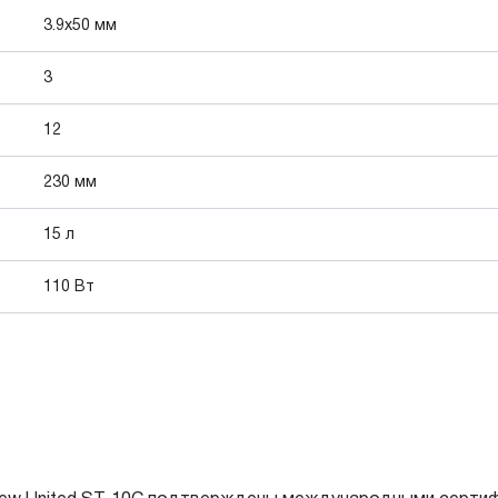
3.9x50 мм
3
12
230 мм
15 л
110 Вт