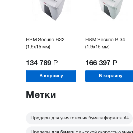
HSM Securio B32
HSM Securio B 34
(1.9x15 мм)
(1.9x15 мм)
134 789
Р
166 397
Р
В корзину
В корзину
Метки
Шредеры для уничтожения бумаги формата А4
Шредеры для бумаги с высокой скоростью унич