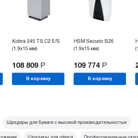
Kobra 245 TS C2 E/S
HSM Securio B26
H
(1.9x15 мм)
(1.9x15 мм)
(
108 809
Р
109 774
Р
В корзину
В корзину
Шредеры для бумаги с высокой производительностью
тожения
Шредеры для офиса
Профессиональные шред