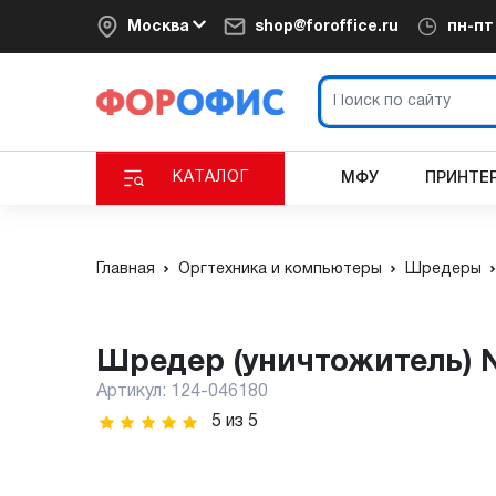
Москва
shop@foroffice.ru
пн-п
КАТАЛОГ
МФУ
ПРИНТЕ
Главная
Оргтехника и компьютеры
Шредеры
Шредер (уничтожитель) 
Артикул:
124-046180
5
из
5