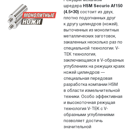
Режущий механизм
шредера
HSM Securio Af150
(4.5×30)
состоит из двух,
плотно подогнанных друг
к
другу цилиндров (ножей),
выточенных из
монолитных
металлических заготовок,
закаленных несколько раз по
специальной технологии. V-
TEK технология,
заключающаяся в
V-образных
углублениях на
режущих краях
ножей цилиндров
—
специальная передовая
разработка компании HSM
в области измельчительной
техники. Особо эффективная
и высокоточная режущая
технология V-TEK с
V-
образными углублениями
позволяет достичь
значительной