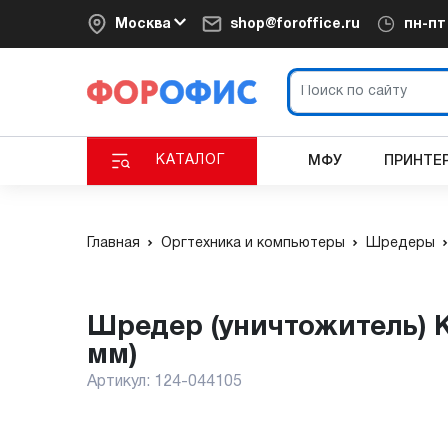
Москва
shop@foroffice.ru
пн-п
КАТАЛОГ
МФУ
ПРИНТЕ
Главная
Оргтехника и компьютеры
Шредеры
Шредер (уничтожитель) Kobra 310 TS AF CС4 (автоподача) (3.9x40
мм)
Артикул:
124-044105