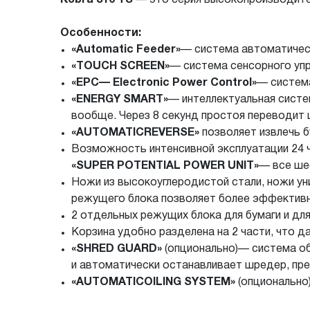
Особенности:
«Automatic Feeder»
— система автоматическ
«TOUCH SCREEN»
— система сенсорного уп
«EPC— Electronic Power Control»
— система
«ENERGY SMART»
— интеллектуальная систе
вообще. Через 8 секунд простоя переводит 
«AUTOMATICREVERSE»
позволяет извлечь б
Возможность интенсивной эксплуатации 24 
«SUPER POTENTIAL POWER UNIT»
— все ше
Ножи из высокоуглеродистой стали, ножи ун
режущего блока позволяет более эффективно
2 отдельных режущих блока для бумаги и для
Корзина удобно разделена на 2 части, что 
«SHRED GUARD»
(опционально)— система об
и автоматически останавливает шредер, п
«AUTOMATICOILING SYSTEM»
(опционально