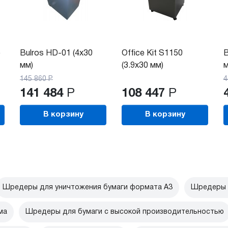
)
Bulros HD-01 (4х30
Office Kit S1150
B
мм)
(3.9x30 мм)
м
145 860
Р
4
141 484
Р
108 447
Р
В корзину
В корзину
Шредеры для уничтожения бумаги формата А3
Шредеры 
ма
Шредеры для бумаги с высокой производительностью