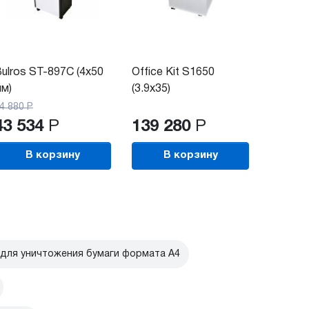
ulros ST-897C (4х50
Office Kit S1650
м)
(3.9x35)
4 880
Р
43 534
Р
139 280
Р
В корзину
В корзину
для уничтожения бумаги формата А4