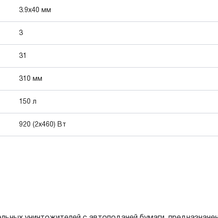
3.9x40 мм
3
31
310 мм
150 л
920 (2x460) Вт
ьных уничтожителей с автоподачей бумаги, предназначена