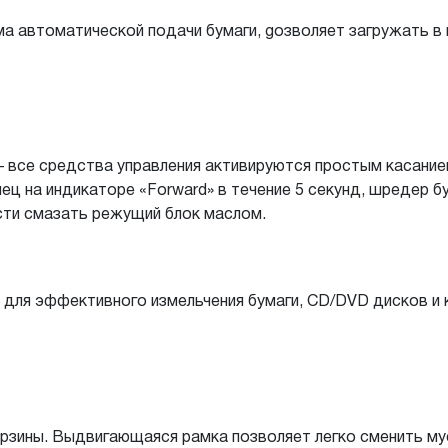
ма автоматической подачи бумаги, gозволяет загружать в 
— все средства управления активируются простым касани
ц на индикаторе «Forward» в течение 5 секунд, шредер б
сти смазать режущий блок маслом.
для эффективного измельчения бумаги, СD/DVD дисков и к
орзины. Выдвигающаяся рамка позволяет легко сменить му