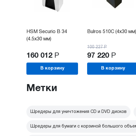
HSM Securio B 34
Bulros 510C (4x30 мм
(4.5х30 мм)
100 227
Р
160 012
Р
97 220
Р
В корзину
В корзину
Метки
Шредеры для уничтожения CD и DVD дисков
Шредеры для бумаги с корзиной большого объе