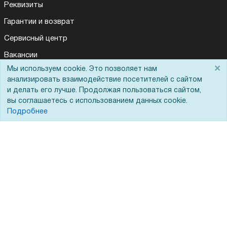
Реквизиты
Гарантии и возврат
Сервисный центр
Вакансии
×
Мы используем cookie. Это позволяет нам
Для Вас доступно эксклюзивное приложение при
Обратная связь
×
заказе этого товара
анализировать взаимодействие посетителей с сайтом
Для Таможенного союза
и делать его лучше. Продолжая пользоваться сайтом,
вы соглашаетесь с использованием данных cookie.
Получить скидку
Не показывать
Подробнее
Запрос актов сверки
© 2002 - 2026 Форофис – поставки оборудования для бизнеса:
полиграфического, банковского, презентационного и оргтехники
На информационном ресурсе применяются
рекомендательные
технологии
Наш сайт защищен с помощью Yandex SmartCaptcha и
соответствует
политике обработки данных