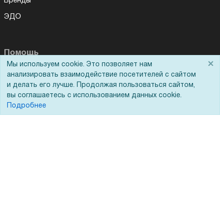
Бренды
ЭДО
Помощь
×
Мы используем cookie. Это позволяет нам
Вопрос-ответ
анализировать взаимодействие посетителей с сайтом
и делать его лучше. Продолжая пользоваться сайтом,
Реквизиты
вы соглашаетесь с использованием данных cookie.
Подробнее
Гарантии и возврат
Сервисный центр
Вакансии
Обратная связь
Для Таможенного союза
Запрос актов сверки