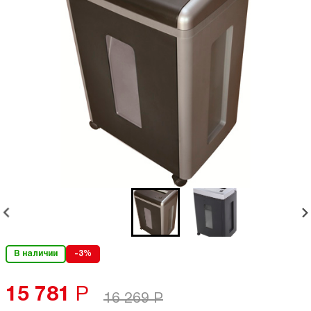
В наличии
-3%
15 781
Р
16 269
Р