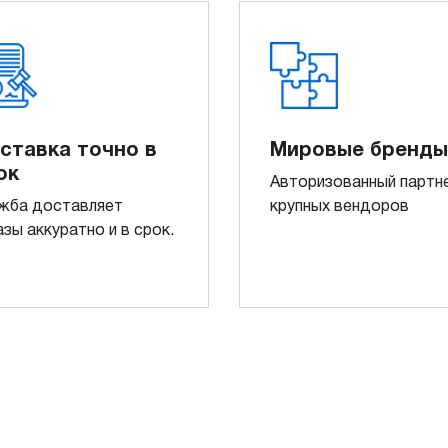
ставка точно в
Мировые бренды
ок
Авторизованный партн
жба доставляет
крупных вендоров
азы аккуратно и в срок.