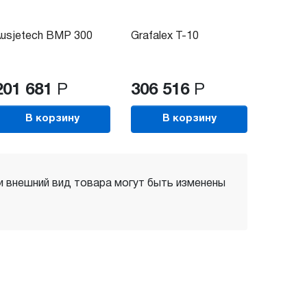
usjetech BMP 300
Grafalex T-10
201 681
Р
306 516
Р
В корзину
В корзину
 и внешний вид товара могут быть изменены