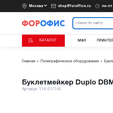
Москва
shop@foroffice.ru
пн-п
КАТАЛОГ
МФУ
ПРИНТЕ
Главная
Полиграфическое оборудование
Букл
Буклетмейкер Duplo DB
Артикул:
114-017745