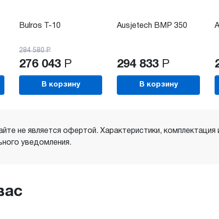
Bulros T-10
Ausjetech BMP 350
A
284 580
Р
276 043
Р
294 833
Р
В корзину
В корзину
айте не является офертой. Характеристики, комплектация
ного уведомления.
вас