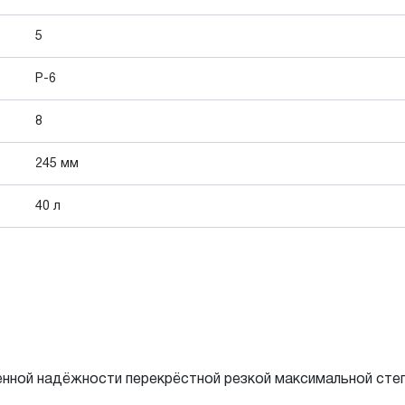
5
P-6
8
245 мм
40 л
ной надёжности перекрёстной резкой максимальной степ