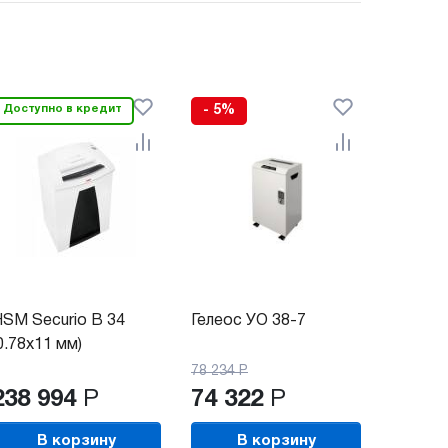
Доступно в кредит
- 5%
SM Securio B 34
Гелеос УО 38-7
0.78х11 мм)
78 234
Р
238 994
Р
74 322
Р
В корзину
В корзину