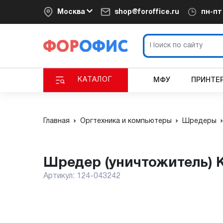
Москва
shop@foroffice.ru
пн-п
КАТАЛОГ
МФУ
ПРИНТЕ
Главная
Оргтехника и компьютеры
Шредеры
Шредер (уничтожитель) K
Артикул:
124-043242