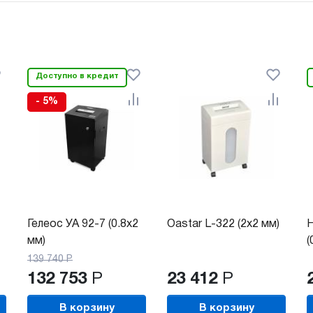
Доступно в кредит
- 5%
Гелеос УА 92-7 (0.8х2
Oastar L-322 (2x2 мм)
H
мм)
(
139 740
Р
132 753
Р
23 412
Р
В корзину
В корзину