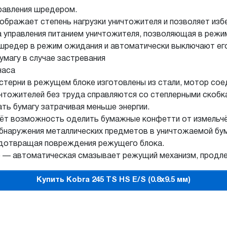
равления шредером.
тображает степень нагрузки уничтожителя и позволяет изб
управления питанием уничтожителя, позволяющая в режим
 шредер в режим ожидания и автоматически выключают его
магу в случае застревания
часа
рни в режущем блоке изготовлены из стали, мотор соед
чтожителей без труда справляются со степлерными скобк
ть бумагу затрачивая меньше энергии.
даёт возможность оделить бумажные конфетти от измельчё
наружения металлических предметов в уничтожаемой бум
едотвращая повреждения режущего блока.
— автоматическая смазывает режущий механизм, продлев
Купить Kobra 245 TS HS E/S (0.8x9.5 мм)