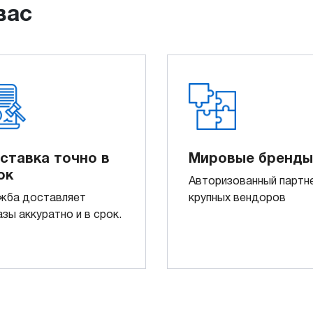
вас
ставка точно в
Мировые бренды
ок
Авторизованный партн
жба доставляет
крупных вендоров
азы аккуратно и в срок.