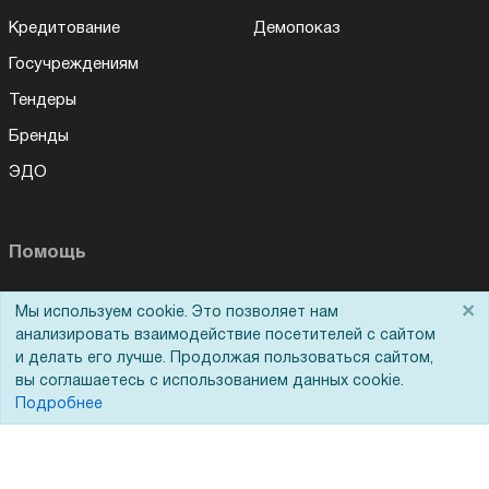
Кредитование
Демопоказ
Госучреждениям
Тендеры
Бренды
ЭДО
Помощь
Вопрос-ответ
×
Мы используем cookie. Это позволяет нам
анализировать взаимодействие посетителей с сайтом
Реквизиты
и делать его лучше. Продолжая пользоваться сайтом,
Гарантии и возврат
вы соглашаетесь с использованием данных cookie.
Подробнее
Сервисный центр
Вакансии
Обратная связь