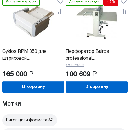
Доступно в кредит
Доступно в кредит
- 3%
Cyklos RPM 350 для
Перфоратор Bulros
штриховой...
professional...
103 720
Р
165 000
Р
100 609
Р
В корзину
В корзину
Метки
Биговщики формата А3