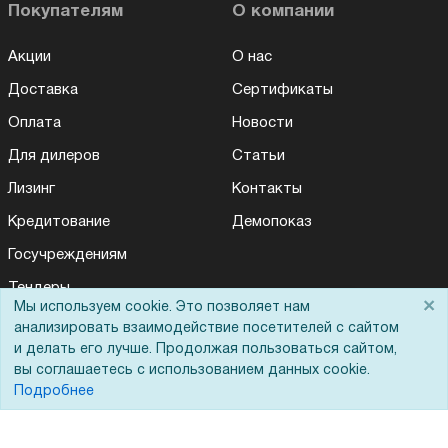
Покупателям
О компании
Акции
О нас
Доставка
Сертификаты
Оплата
Новости
Для дилеров
Статьи
Лизинг
Контакты
Кредитование
Демопоказ
Госучреждениям
Тендеры
×
Мы используем cookie. Это позволяет нам
Для Вас доступно эксклюзивное приложение при
×
Бренды
заказе этого товара
анализировать взаимодействие посетителей с сайтом
и делать его лучше. Продолжая пользоваться сайтом,
ЭДО
вы соглашаетесь с использованием данных cookie.
Получить скидку
Не показывать
Подробнее
Помощь