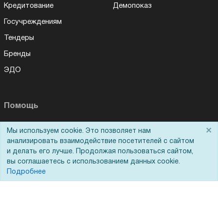
Кредитование
Демопоказ
Госучреждениям
Тендеры
Бренды
ЭДО
Помощь
Вопрос-ответ
×
Мы используем cookie. Это позволяет нам
анализировать взаимодействие посетителей с сайтом
Реквизиты
и делать его лучше. Продолжая пользоваться сайтом,
Гарантии и возврат
вы соглашаетесь с использованием данных cookie.
Подробнее
Сервисный центр
Вакансии
Обратная связь