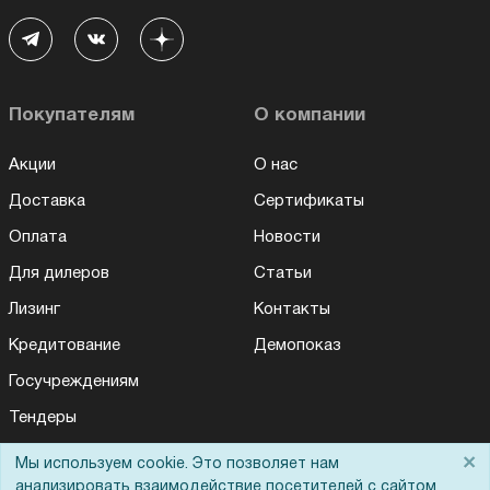
Покупателям
О компании
Акции
О нас
Доставка
Сертификаты
Оплата
Новости
Для дилеров
Статьи
Лизинг
Контакты
Кредитование
Демопоказ
Госучреждениям
Тендеры
Бренды
×
Мы используем cookie. Это позволяет нам
анализировать взаимодействие посетителей с сайтом
ЭДО