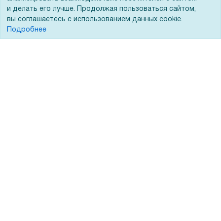
и делать его лучше. Продолжая пользоваться сайтом,
вы соглашаетесь с использованием данных cookie.
Подробнее
Помощь
Вопрос-ответ
Реквизиты
Гарантии и возврат
Сервисный центр
Вакансии
Обратная связь
Для Таможенного союза
Запрос актов сверки