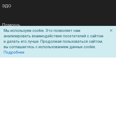
ЭДО
Помощь
×
Мы используем cookie. Это позволяет нам
анализировать взаимодействие посетителей с сайтом
Вопрос-ответ
и делать его лучше. Продолжая пользоваться сайтом,
Реквизиты
вы соглашаетесь с использованием данных cookie.
Подробнее
Гарантии и возврат
Сервисный центр
Вакансии
Обратная связь
Для Таможенного союза
Запрос актов сверки