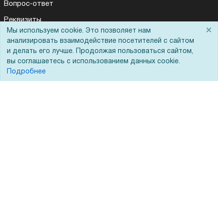
Вопрос-ответ
Реквизиты
×
Мы используем cookie. Это позволяет нам
Гарантии и возврат
анализировать взаимодействие посетителей с сайтом
и делать его лучше. Продолжая пользоваться сайтом,
Сервисный центр
вы соглашаетесь с использованием данных cookie.
Вакансии
Подробнее
Обратная связь
Для Таможенного союза
Запрос актов сверки
© 2002 - 2026 Форофис – поставки оборудования для бизнеса:
полиграфического, банковского, презентационного и оргтехники
На информационном ресурсе применяются
рекомендательные
технологии