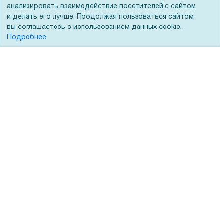
ЭДО
анализировать взаимодействие посетителей с сайтом
и делать его лучше. Продолжая пользоваться сайтом,
вы соглашаетесь с использованием данных cookie.
Подробнее
Помощь
Вопрос-ответ
Реквизиты
Гарантии и возврат
Сервисный центр
Вакансии
Обратная связь
Для Таможенного союза
Запрос актов сверки