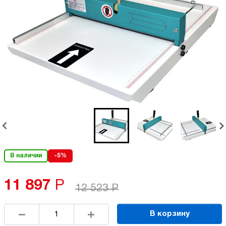
В наличии
-5%
11 897
Р
12 523
Р
В корзину