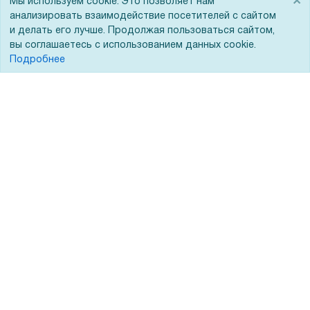
×
Для дилеров
Статьи
Мы используем cookie. Это позволяет нам
анализировать взаимодействие посетителей с сайтом
Лизинг
Контакты
и делать его лучше. Продолжая пользоваться сайтом,
вы соглашаетесь с использованием данных cookie.
Кредитование
Демопоказ
Подробнее
Госучреждениям
Тендеры
Бренды
ЭДО
Помощь
Вопрос-ответ
Реквизиты
Гарантии и возврат
Сервисный центр