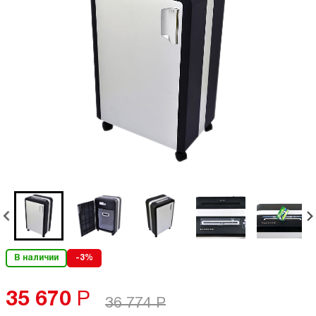
В наличии
-3%
35 670
Р
36 774
Р