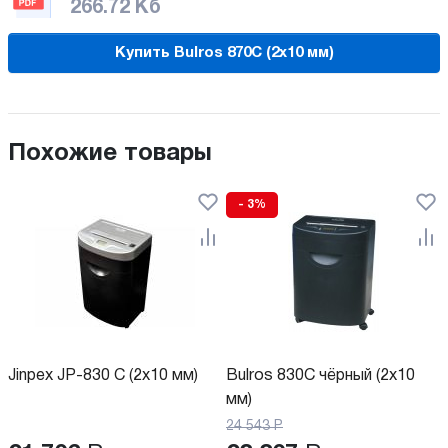
266.72 Кб
Купить Bulros 870C (2x10 мм)
Похожие товары
- 3%
Jinpex JP-830 C (2x10 мм)
Bulros 830C чёрный (2x10
мм)
24 543
Р