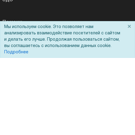
ЭДО
Помощь
×
Мы используем cookie. Это позволяет нам
анализировать взаимодействие посетителей с сайтом
Вопрос-ответ
и делать его лучше. Продолжая пользоваться сайтом,
Реквизиты
вы соглашаетесь с использованием данных cookie.
Подробнее
Гарантии и возврат
Сервисный центр
Вакансии
Обратная связь
Для Таможенного союза
Запрос актов сверки