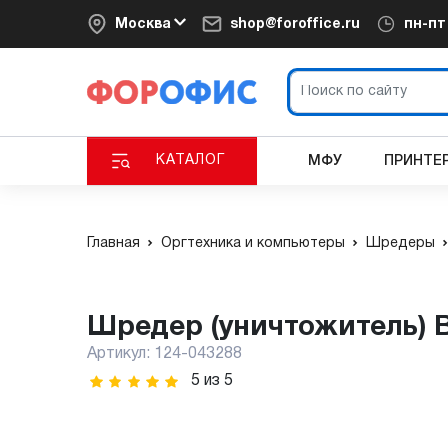
Москва
shop@foroffice.ru
пн-п
КАТАЛОГ
МФУ
ПРИНТЕ
Главная
Оргтехника и компьютеры
Шредеры
Шредер (уничтожитель) 
Артикул:
124-043288
5
из
5