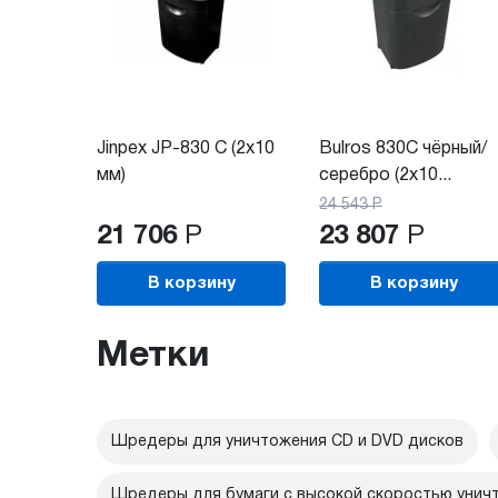
Jinpex JP-830 C (2x10
Bulros 830C чёрный/
мм)
серебро (2x10...
24 543
Р
21 706
Р
23 807
Р
В корзину
В корзину
Метки
Шредеры для уничтожения CD и DVD дисков
Шредеры для бумаги с высокой скоростью унич