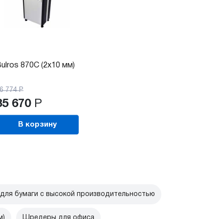
ulros 870C (2x10 мм)
6 774
Р
35 670
Р
В корзину
для бумаги с высокой производительностью
м)
Шредеры для офиса