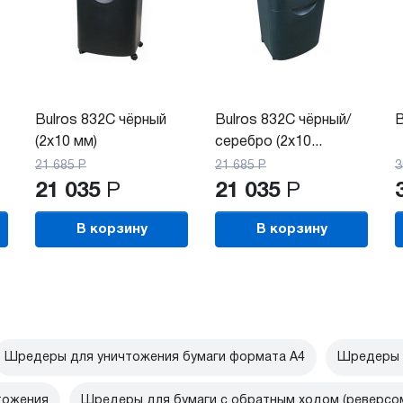
Bulros 832C чёрный
Bulros 832C чёрный/
B
(2x10 мм)
серебро (2x10...
21 685
Р
21 685
Р
3
21 035
Р
21 035
Р
В корзину
В корзину
Шредеры для уничтожения бумаги формата А4
Шредеры 
тожения
Шредеры для бумаги с обратным ходом (реверсо