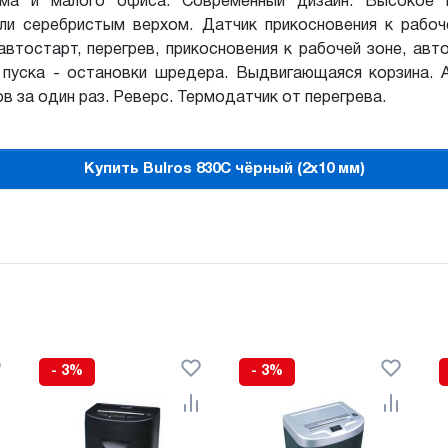
ма и малого офиса. Современный дизайн. Высокое к
ли серебристым верхом. Датчик прикосновения к рабоч
втостарт, перегрев, прикосновения к рабочей зоне, авт
 пуска - остановки шредера. Выдвигающаяся корзина.
 за один раз. Реверс. Термодатчик от перегрева.
Купить Bulros 830C чёрный (2x10 мм)
- 3%
- 3%