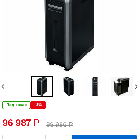
Под заказ
-3%
96 987
Р
99 986
Р