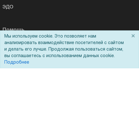
ЭДО
Помощь
×
Мы используем cookie. Это позволяет нам
анализировать взаимодействие посетителей с сайтом
Вопрос-ответ
и делать его лучше. Продолжая пользоваться сайтом,
Реквизиты
вы соглашаетесь с использованием данных cookie.
Подробнее
Гарантии и возврат
Сервисный центр
Вакансии
Обратная связь
Для Таможенного союза
Запрос актов сверки