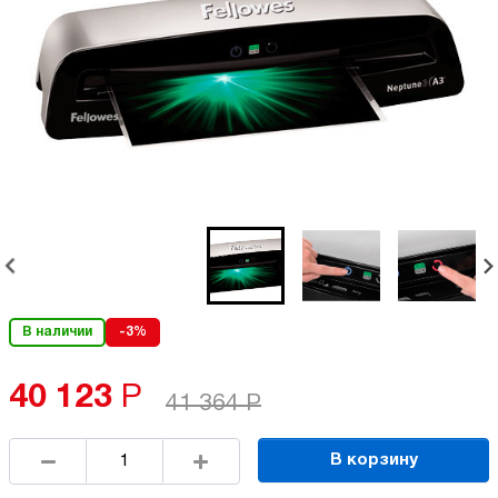
В наличии
-3%
40 123
Р
41 364
Р
В корзину