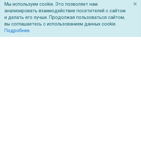
×
Мы используем cookie. Это позволяет нам
ЭДО
анализировать взаимодействие посетителей с сайтом
и делать его лучше. Продолжая пользоваться сайтом,
вы соглашаетесь с использованием данных cookie.
Подробнее
Помощь
Вопрос-ответ
Реквизиты
Гарантии и возврат
Сервисный центр
Вакансии
Обратная связь
Для Таможенного союза
Запрос актов сверки