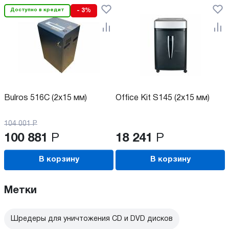
Доступно в кредит
- 3%
Bulros 516C (2x15 мм)
Office Kit S145 (2x15 мм)
104 001
Р
100 881
Р
18 241
Р
В корзину
В корзину
Метки
Шредеры для уничтожения CD и DVD дисков