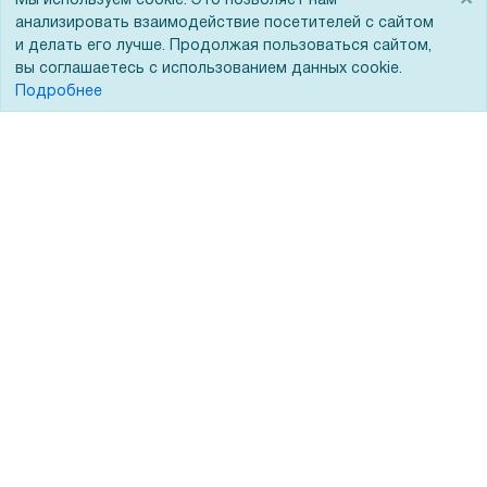
×
Мы используем cookie. Это позволяет нам
Помощь
анализировать взаимодействие посетителей с сайтом
и делать его лучше. Продолжая пользоваться сайтом,
Вопрос-ответ
вы соглашаетесь с использованием данных cookie.
Реквизиты
Подробнее
Гарантии и возврат
Сервисный центр
Вакансии
Обратная связь
Для Таможенного союза
Запрос актов сверки
© 2002 - 2026 Форофис – поставки оборудования для бизнеса:
полиграфического, банковского, презентационного и оргтехники