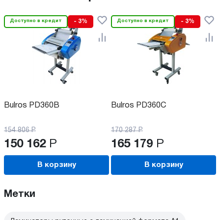
Доступно в кредит
- 3%
Доступно в кредит
- 3%
Bulros PD360B
Bulros PD360C
154 806
Р
170 287
Р
150 162
Р
165 179
Р
В корзину
В корзину
Метки