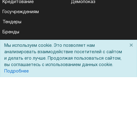
Кредитование
Демопоказ
Госучреждениям
Тендеры
Бренды
ЭДО
×
Мы используем cookie. Это позволяет нам
анализировать взаимодействие посетителей с сайтом
и делать его лучше. Продолжая пользоваться сайтом,
Помощь
вы соглашаетесь с использованием данных cookie.
Подробнее
Вопрос-ответ
Реквизиты
Гарантии и возврат
Сервисный центр
Вакансии
Обратная связь