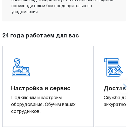
внешний вид товара могут быть изменены фирмой-
производителем без предварительного
уведомления.
24 года работаем для вас
Настройка и сервис
Доставк
Подключим и настроим
Служба до
оборудование. Обучим ваших
аккуратно 
сотрудников.