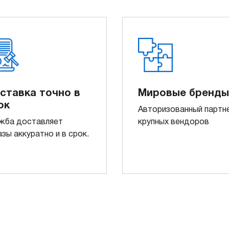
ставка точно в
Мировые бренды
ок
Авторизованный партн
жба доставляет
крупных вендоров
азы аккуратно и в срок.