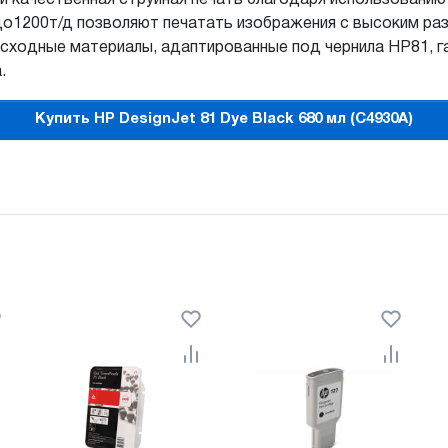
о1200т/д позволяют печатать изображения с высоким ра
Расходные материалы, адаптированные под чернила НР81, 
.
Купить HP DesignJet 81 Dye Black 680 мл (C4930A)