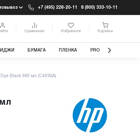
мовывоз
+7 (495) 228-20-11
8 (800) 333-10-11
ойти
Сравнение
Избранное
Корзина
РИДЖИ
БУМАГА
ПЛЕНКА
PRO
 Dye Black 680 мл (C4930A)