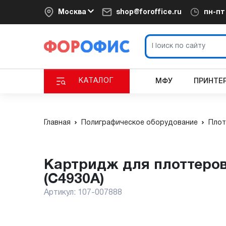
Москва
shop@foroffice.ru
пн-п
КАТАЛОГ
МФУ
ПРИНТЕ
Главная
Полиграфическое оборудование
Плот
Картридж для плоттеров HP DesignJet 81 Dye Black 680 мл
(C4930A)
Артикул:
107-007888