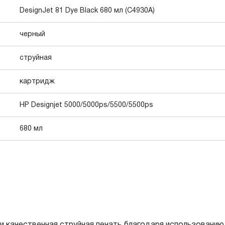
DesignJet 81 Dye Black 680 мл (C4930A)
черный
струйная
картридж
HP Designjet 5000/5000ps/5500/5500ps
680 мл
и качественная струйная печать благодаря использованию