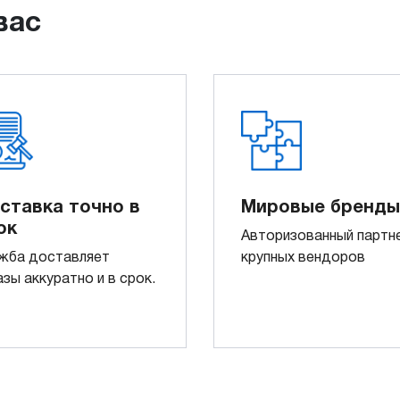
вас
ставка точно в
Мировые бренды
ок
Авторизованный партн
жба доставляет
крупных вендоров
азы аккуратно и в срок.