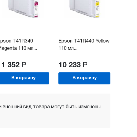
pson T41R340
Epson T41R440 Yellow
agenta 110 мл...
110 мл...
11 352
Р
10 233
Р
В корзину
В корзину
 и внешний вид товара могут быть изменены