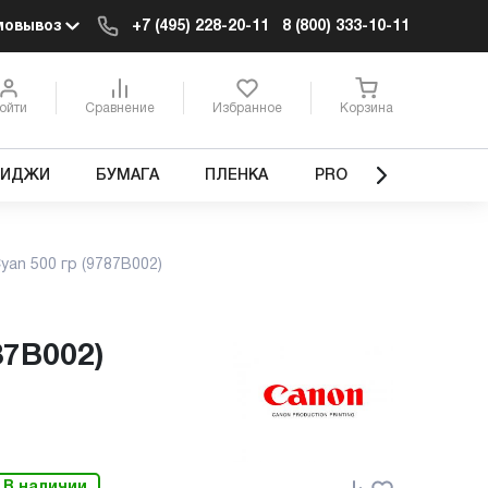
мовывоз
+7 (495) 228-20-11
8 (800) 333-10-11
ойти
Сравнение
Избранное
Корзина
РИДЖИ
БУМАГА
ПЛЕНКА
PRO
yan 500 гр (9787B002)
87B002)
В наличии