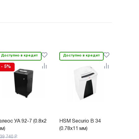
Доступно в кредит
Доступно в кредит
- 5%
елеос УА 92-7 (0.8х2
HSM Securio B 34
м)
(0.78х11 мм)
39 740
Р