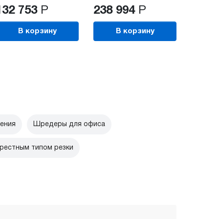
132 753
Р
238 994
Р
В корзину
В корзину
ения
Шредеры для офиса
рестным типом резки