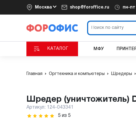
Москва
shop@foroffice.ru
пн-п
КАТАЛОГ
МФУ
ПРИНТЕ
Главная
Оргтехника и компьютеры
Шредеры
Шредер (уничтожитель) D
Артикул:
124-043341
5
из
5