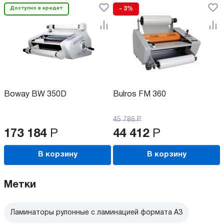
Доступно в кредит
- 3%
Boway BW 350D
Bulros FM 360
45 786
Р
173 184
Р
44 412
Р
В корзину
В корзину
Метки
Ламинаторы рулонные с ламинацией формата А3