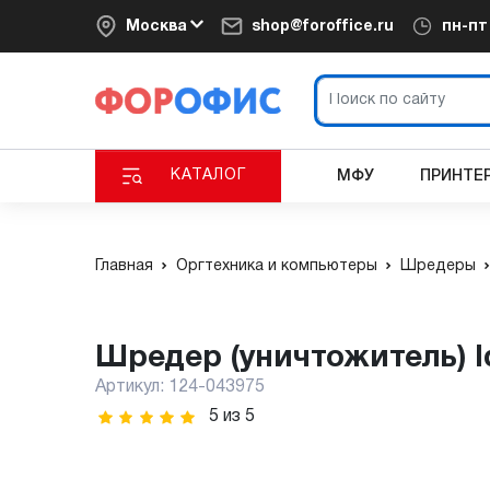
Москва
shop@foroffice.ru
пн-п
КАТАЛОГ
МФУ
ПРИНТЕ
Главная
Оргтехника и компьютеры
Шредеры
Шредер (уничтожитель) I
Артикул:
124-043975
5
из
5