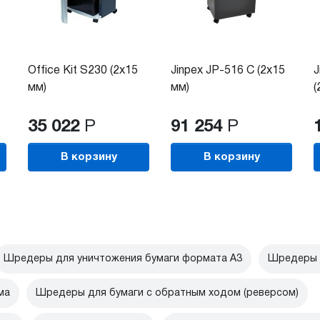
Office Kit S230 (2x15
Jinpex JP-516 C (2x15
J
мм)
мм)
(
35 022
Р
91 254
Р
В корзину
В корзину
Шредеры для уничтожения бумаги формата А3
Шредеры 
ма
Шредеры для бумаги с обратным ходом (реверсом)