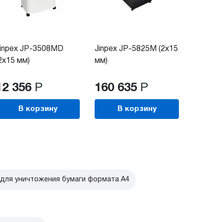
inpex JP-3508MD
Jinpex JP-5825M (2x15
2x15 мм)
мм)
12 356
Р
160 635
Р
В корзину
В корзину
для уничтожения бумаги формата А4