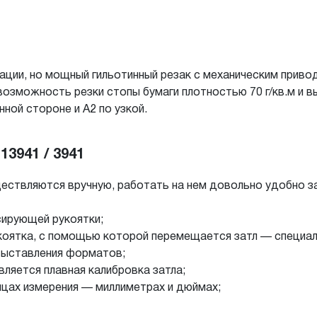
атации, но мощный гильотинный резак с механическим прив
озможность резки стопы бумаги плотностью 70 г/кв.м и в
ной стороне и А2 по узкой.
13941 / 3941
ществляются вручную, работать на нем довольно удобно з
ирующей рукоятки;
коятка, с помощью которой перемещается затл — специаль
 выставления форматов;
ляется плавная калибровка затла;
ицах измерения — миллиметрах и дюймах;