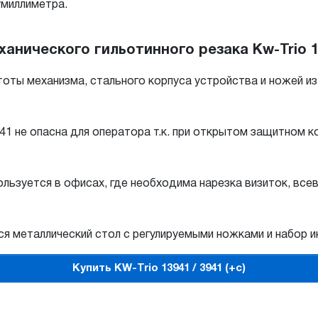
умиллиметра.
нического гильотинного резака Kw-Trio 13
оты механизма, стального корпуса устройства и ножей и
3941 не опасна для оператора т.к. при открытом защитном
ользуется в офисах, где необходима нарезка визиток, вс
я металлический стол с регулируемыми ножками и набор и
Купить KW-Trio 13941 / 3941 (+с)