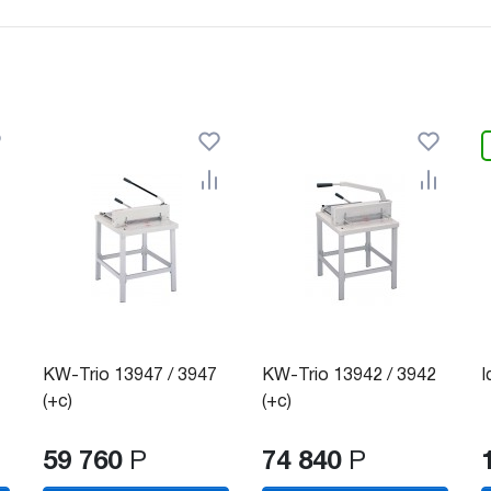
KW-Trio 13947 / 3947
KW-Trio 13942 / 3942
I
(+с)
(+с)
59 760
Р
74 840
Р