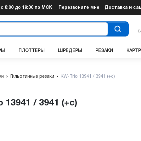
т
с 8:00 до 19:00
по МСК
Перезвоните мне
Доставка и са
В
РЫ
ПЛОТТЕРЫ
ШРЕДЕРЫ
РЕЗАКИ
КАРТ
ки
Гильотинные резаки
KW-Trio 13941 / 3941 (+с)
 13941 / 3941 (+с)