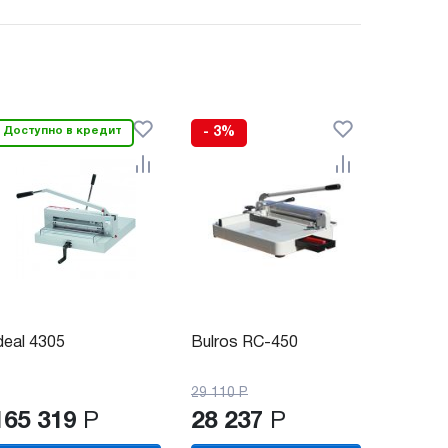
Доступно в кредит
- 3%
deal 4305
Bulros RC-450
29 110
Р
165 319
Р
28 237
Р