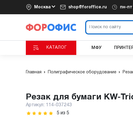
Москва
shop@foroffice.ru
пн-п
КАТАЛОГ
МФУ
ПРИНТЕ
Главная
Полиграфическое оборудование
Реза
Резак для бумаги KW-Trio
Артикул:
114-037243
5
из
5