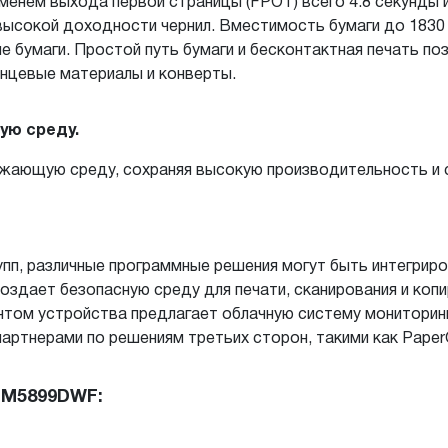
енем выхода первой страницы (FPOT) всего 4.8 секунды 
ысокой доходности чернил. Вместимость бумаги до 1830 
ие бумаги. Простой путь бумаги и бесконтактная печать п
янцевые материалы и конверты.
ую среду.
ужающую среду, сохраняя высокую производительность и с
пп, различные программные решения могут быть интегрир
создает безопасную среду для печати, сканирования и коп
ентом устройства предлагает облачную систему мониторинг
ртнерами по решениям третьих сторон, такими как PaperCu
-M5899DWF: