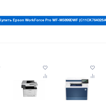
Купить Epson WorkForce Pro WF-M5899DWF (C11CK76402SA