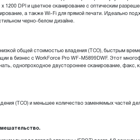
x 1200 DPI и цветное сканирование с оптическим разрешен
ирование, а также Wi-Fi для прямой печати. Идеально под
стильном черно-белом дизайне.
 низкой общей стоимостью владения (TCO), быстрым врем
ации в бизнес с WorkForce Pro WF-M5899DWF. Этот много
ать, однопроходное двустороннее сканирование, факс, к
дения (TCO) и меньшее количество заменяемых частей д
вмешательство.