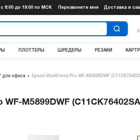
т
с 8:00 до 19:00
по МСК
Перезвоните мне
Доставка и са
В
РЫ
ПЛОТТЕРЫ
ШРЕДЕРЫ
РЕЗАКИ
КАРТ
 для офиса
Epson WorkForce Pro WF-M5899DWF (C11CK76402
ro WF-M5899DWF (C11CK76402SA