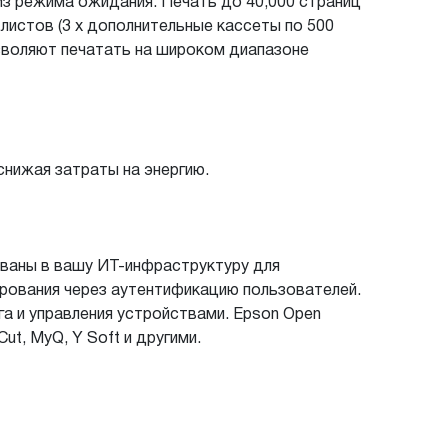
из режима ожидания. Печать до 40,000 страниц
листов (3 x дополнительные кассеты по 500
озволяют печатать на широком диапазоне
нижая затраты на энергию.
ованы в вашу ИТ-инфраструктуру для
ирования через аутентификацию пользователей.
а и управления устройствами. Epson Open
t, MyQ, Y Soft и другими.