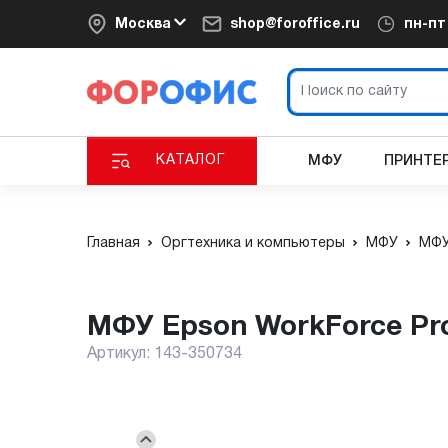
Москва
shop@foroffice.ru
пн-п
КАТАЛОГ
МФУ
ПРИНТЕ
Главная
Оргтехника и компьютеры
МФУ
МФУ
МФУ Epson WorkForce P
Артикул:
143-350734