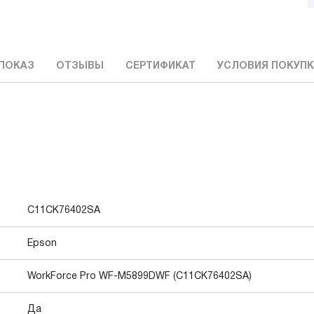
ПОКАЗ
ОТЗЫВЫ
СЕРТИФИКАТ
УСЛОВИЯ ПОКУП
C11CK76402SA
Epson
WorkForce Pro WF-M5899DWF (C11CK76402SA)
Да