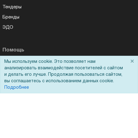
Тендеры
Бренды
ЭДО
Помощь
×
Мы используем cookie. Это позволяет нам
Вопрос-ответ
анализировать взаимодействие посетителей с сайтом
Реквизиты
и делать его лучше. Продолжая пользоваться сайтом,
вы соглашаетесь с использованием данных cookie.
Гарантии и возврат
Подробнее
Сервисный центр
Вакансии
Обратная связь
Для Таможенного союза