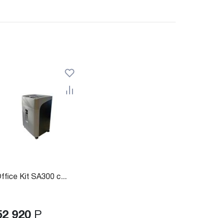
ffice Kit SA300 с...
52 920
Р