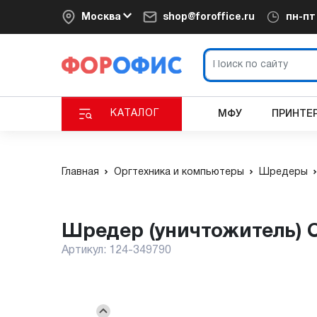
Москва
shop@foroffice.ru
пн-п
КАТАЛОГ
МФУ
ПРИНТЕ
Главная
Оргтехника и компьютеры
Шредеры
Шредер (уничтожитель) O
Артикул:
124-349790