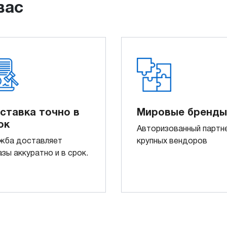
вас
ставка точно в
Мировые бренды
ок
Авторизованный партн
жба доставляет
крупных вендоров
азы аккуратно и в срок.