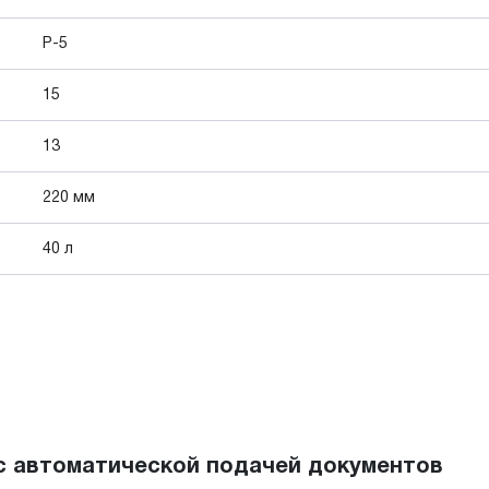
P-5
15
13
220 мм
40 л
) с автоматической подачей документов