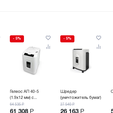
- 5%
- 5%
Гелеос АП 40-5
Шредер
O
(1.9x12 мм) с...
(уничтожитель бумаг)
Гелеос...
64 535
Р
27 540
Р
61 308
Р
26 163
Р