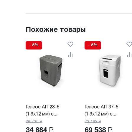
Похожие товары
- 5%
- 5%
Гелеос АП 23-5
Гелеос АП 37-5
(1.9x12 мм) с...
(1.9x12 мм) с...
36 720
Р
73 198
Р
34 884
Р
69 538
Р