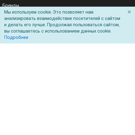
Бренды
×
Мы используем cookie. Это позволяет нам
ЭДО
анализировать взаимодействие посетителей с сайтом
и делать его лучше. Продолжая пользоваться сайтом,
вы соглашаетесь с использованием данных cookie.
Помощь
Подробнее
Вопрос-ответ
Реквизиты
Гарантии и возврат
Сервисный центр
Вакансии
Обратная связь
Для Таможенного союза
Запрос актов сверки