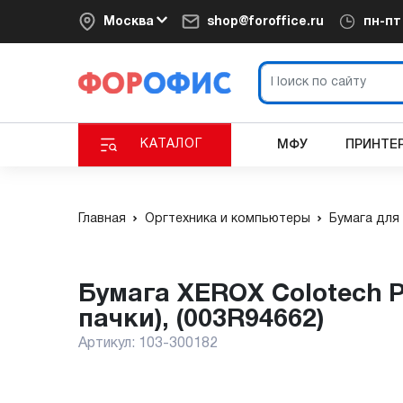
Москва
shop@foroffice.ru
пн-п
КАТАЛОГ
МФУ
ПРИНТЕ
Главная
Оргтехника и компьютеры
Бумага для
Бумага XEROX Colotech Plus Blue 200 г/м², A3, 250 листов, (в кор. 4
пачки), (003R94662)
Артикул:
103-300182