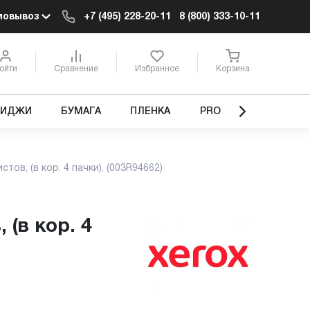
мовывоз
+7 (495) 228-20-11
8 (800) 333-10-11
ойти
Сравнение
Избранное
Корзина
РИДЖИ
БУМАГА
ПЛЕНКА
PRO
стов, (в кор. 4 пачки), (003R94662)