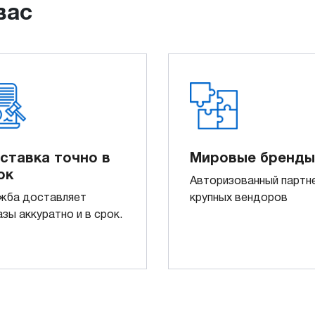
вас
ставка точно в
Мировые бренды
ок
Авторизованный партн
жба доставляет
крупных вендоров
азы аккуратно и в срок.