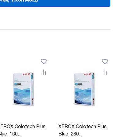
чки), (003R94662)
EROX Colotech Plus
XEROX Colotech Plus
lue, 160...
Blue, 280...