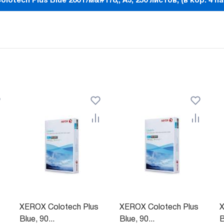
otech Plus Blue 200 г/м&#178;, A3, 250 листов, (в кор. 4 па
XEROX Colotech Plus
XEROX Colotech Plus
X
Blue, 90...
Blue, 90...
B