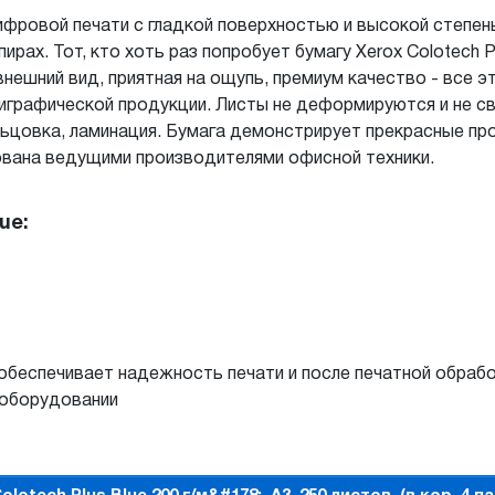
цифровой печати c гладкой поверхностью и высокой степе
ирах. Тот, кто хоть раз попробует бумагу Xerox Colotech P
ешний вид, приятная на ощупь, премиум качество - все это
играфической продукции. Листы не деформируются и не с
ьцовка, ламинация. Бумага демонстрирует прекрасные про
ована ведущими производителями офисной техники.
ue:
обеспечивает надежность печати и после печатной обраб
 оборудовании